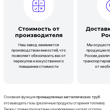
Стоимость от
Доставк
производителя
Ро
Наш завод занимается
Мы осуществ
производством емкостей, что
продукции п
позволяет обезопасить вас от
России, разл
перекупов и искусственного
транспортиров
повышения стоимости
от необ
Основная функция
промышленных металлических труб
это выводить газы (различные продукты сгорания топлива).
Также с этими продуктами одновременно уходят остатки